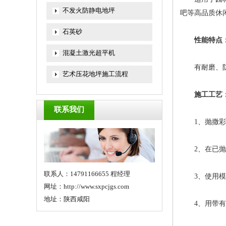
不发火防静电地坪
吧等高品质休
石英砂
性能特点
混凝土激光超平机
有耐磨、
艺术压花地坪施工流程
施工工艺
联系我们
1、抛撒
2、在已
联系人：14791166655 程经理
3、使用
网址：http://www.sxpcjgs.com
地址：陕西咸阳
4、用带