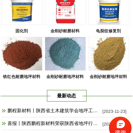
固化剂
金刚砂耐磨材料
龟裂纹修复剂
铁红色耐磨地坪材料
金刚砂耐磨地坪材料
金刚砂耐磨地坪材料
天蓝色
黄色
最新动态
鹏程新材料丨陕西省土木建筑学会地坪工程技术专业委员会祝贺陕十建汉中市（崔家营社区）项目观摩会圆满成功！
[2023-11-23]
喜报丨陕西鹏程新材料荣获陕西省地坪行业优秀材料供应商、年度最佳贡献奖！
[2023-09-27]