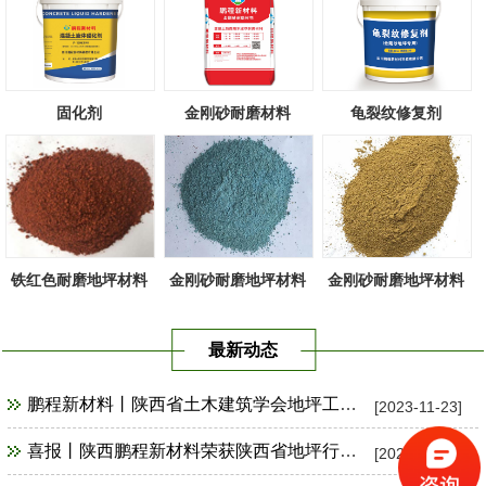
固化剂
金刚砂耐磨材料
龟裂纹修复剂
铁红色耐磨地坪材料
金刚砂耐磨地坪材料
金刚砂耐磨地坪材料
天蓝色
黄色
最新动态
鹏程新材料丨陕西省土木建筑学会地坪工程技术专业委员会祝贺陕十建汉中市（崔家营社区）项目观摩会圆满成功！
[2023-11-23]
喜报丨陕西鹏程新材料荣获陕西省地坪行业优秀材料供应商、年度最佳贡献奖！
[2023-09-27]